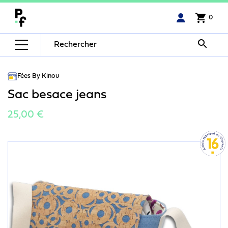
shopping_cart
0

Fées By Kinou
Sac besace jeans
25,00 €