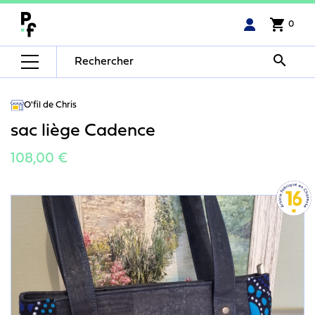
shopping_cart
0

O'fil de Chris
sac liège Cadence
108,00 €