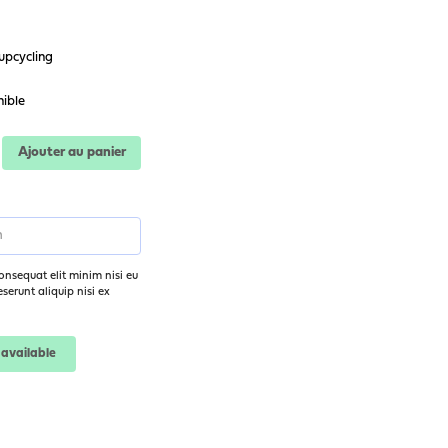
 upcycling
nible
Ajouter au panier
onsequat elit minim nisi eu
erunt aliquip nisi ex
available