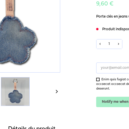
9,60 €
Porte clés en jeans
Produit indispo
Enim quis fugiat c
occaecat occaecat des
deserunt.

Notify me when 