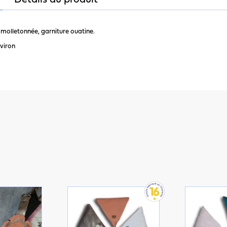
Détails du produit
s molletonnée, garniture ouatine.
nviron