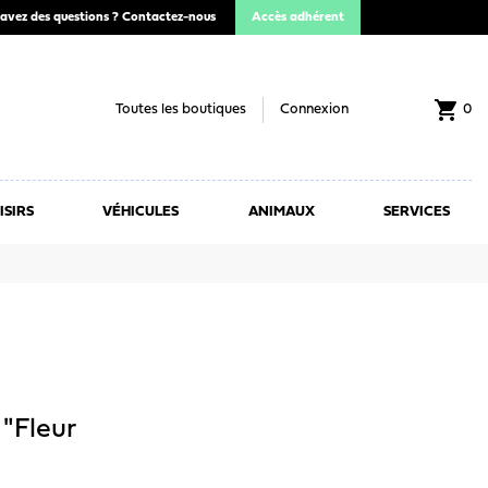
avez des questions ?
Contactez-nous
Accès adhérent
shopping_cart
Toutes les boutiques
Connexion
0
ISIRS
VÉHICULES
ANIMAUX
SERVICES
 "Fleur