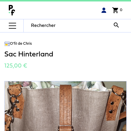
shopping_cart
0

O'fil de Chris
Sac Hinterland
125,00 €