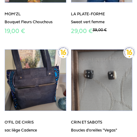
MOM'ZL
LA PLATE-FORME
Bouquet Fleurs Chouchous
Sweat vert femme
39,00 €
19,00 €
29,00 €
O'FIL DE CHRIS
CRIN ET SABOTS
sac liège Cadence
Boucles d'oreilles "Vegas"