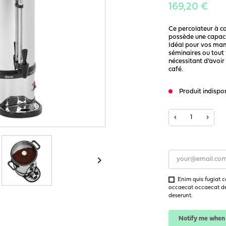
169,20 €
Ce percolateur à c
possède une capaci
Idéal pour vos mani
séminaires ou tout
nécessitant d’avoir
café.
Produit indispo

Enim quis fugiat c
occaecat occaecat des
deserunt.
Notify me when 