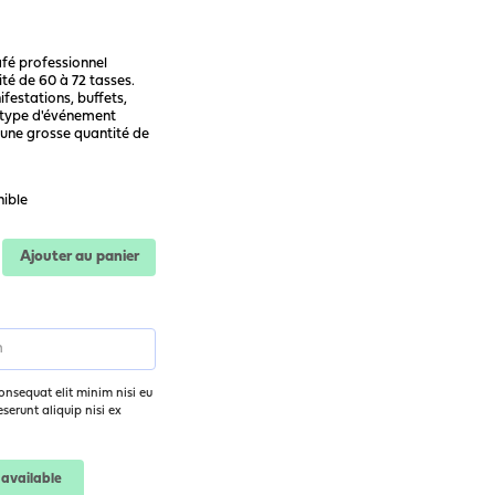
afé professionnel
té de 60 à 72 tasses.
festations, buffets,
 type d'événement
 une grosse quantité de
nible
Ajouter au panier
onsequat elit minim nisi eu
erunt aliquip nisi ex
available