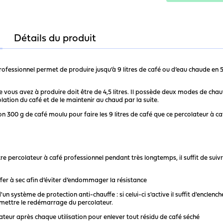
Détails du produit
rofessionnel permet de produire jusqu’à 9 litres de café ou d’eau chaude en 5
ous avez à produire doit être de 4,5 litres. Il possède deux modes de chauffe
lation du café et de le maintenir au chaud par la suite.
on 300 g de café moulu pour faire les 9 litres de café que ce percolateur à 
tre percolateur à café professionnel pendant très longtemps, il suffit de suiv
ffer à sec afin d’éviter d’endommager la résistance
un système de protection anti-chauffe : si celui-ci s'active il suffit d'enclen
rmettre le redémarrage du percolateur.
ateur après chaque utilisation pour enlever tout résidu de café séché