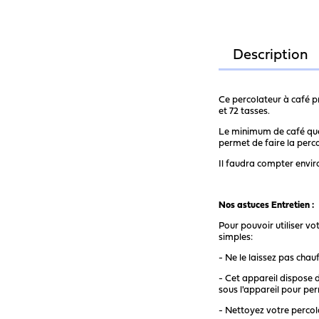
Description
Ce percolateur à café p
et 72 tasses.
Le minimum de café que v
permet de faire la perco
Il faudra compter envir
Nos astuces Entretien :
Pour pouvoir utiliser vo
simples:
- Ne le laissez pas chau
- Cet appareil dispose d'
sous l'appareil pour pe
- Nettoyez votre percol