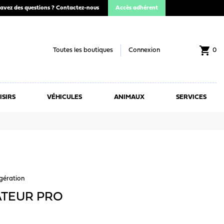
avez des questions ?
Contactez-nous
Accès adhérent
shopping_cart
Toutes les boutiques
Connexion
0
ISIRS
VÉHICULES
ANIMAUX
SERVICES
igération
TEUR PRO