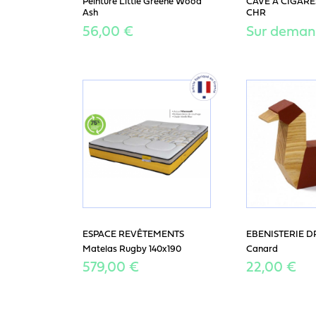
Peinture Little Greene Wood
CAVE A CIGARES
Ash
CHR
56,00 €
Sur dema
ESPACE REVÊTEMENTS
EBENISTERIE 
Matelas Rugby 140x190
Canard
579,00 €
22,00 €