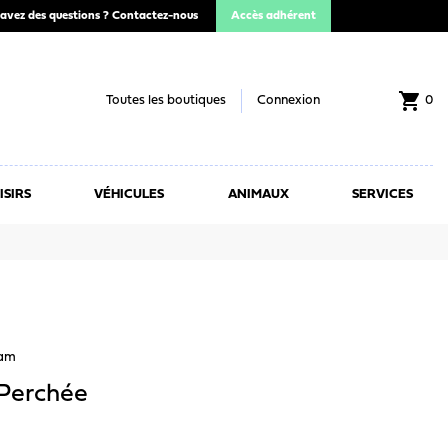
avez des questions ?
Contactez-nous
Accès adhérent
shopping_cart
Toutes les boutiques
Connexion
0
ISIRS
VÉHICULES
ANIMAUX
SERVICES
eam
Perchée