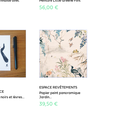
onnalisé avec
Peinture Little Greene Flint
56,00 €
H
ESPACE REVÊTEMENTS
CE
Papier peint panoramique
oirs et lèvres...
Jardin...
39,50 €