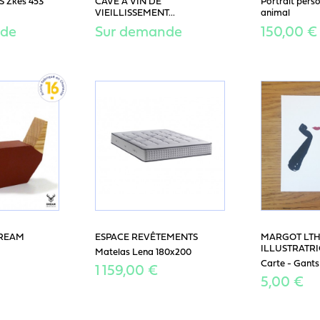
 Zkes 453
CAVE A VIN DE
Portrait pers
VIEILLISSEMENT...
animal
nde
Sur demande
150,00 €
DREAM
ESPACE REVÊTEMENTS
MARGOT LT
ILLUSTRATRI
Matelas Lena 180x200
Carte - Gants n
1 159,00 €
5,00 €