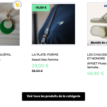
-10,00 €
Bientôt de 
GUÉMIL
LA PLATE-FORME
LES CHAUSS
ET NONORE
s
Sweat bleu femme
AMSET Mules
29,00 €
Semelle...
39,00 €
49,90 €
Voir tous les produits de la catégorie