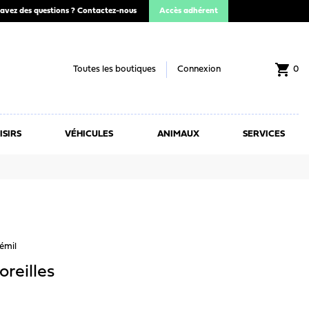
avez des questions ?
Contactez-nous
Accès adhérent
shopping_cart
Toutes les boutiques
Connexion
0
ISIRS
VÉHICULES
ANIMAUX
SERVICES
émil
oreilles