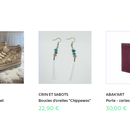
CRIN ET SABOTS
ABAK'ART
het
Boucles d'oreilles "Chippewas"
Porte - cart
22,90 €
30,00 €