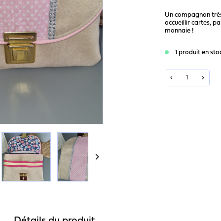
Un compagnon très
accueillir cartes, p
monnaie !
1 produit en sto
