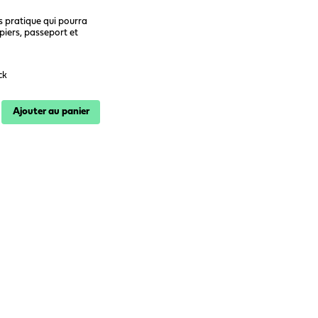
 pratique qui pourra
apiers, passeport et
ck
Ajouter au panier