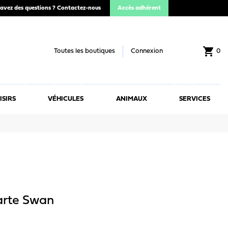
avez des questions ?
Contactez-nous
Accès adhérent
shopping_cart
Toutes les boutiques
Connexion
0
ISIRS
VÉHICULES
ANIMAUX
SERVICES
carte Swan