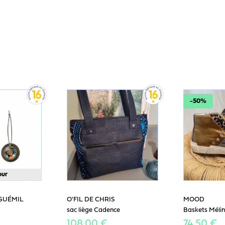
-50%
our
GUÉMIL
O'FIL DE CHRIS
MOOD
sac liège Cadence
Baskets Mélin
108,00 €
74,50 €