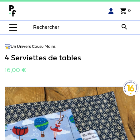
shopping_cart
0

Un Univers Cousu Mains
4 Serviettes de tables
16,00 €