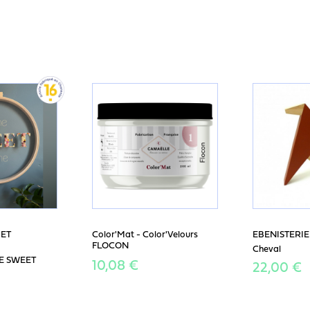
ET
Color'Mat - Color'Velours
EBENISTERI
FLOCON
Cheval
ME SWEET
10,08 €
22,00 €