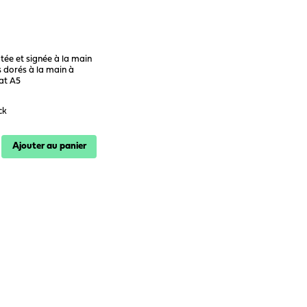
ée et signée à la main
ls dorés à la main à
at A5
ck
Ajouter au panier