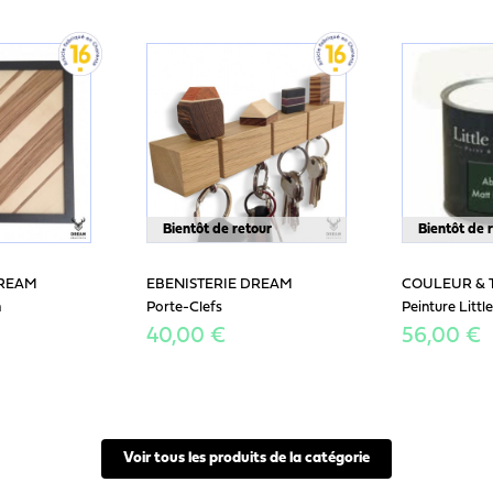
Bientôt de retour
Bientôt de 
DREAM
EBENISTERIE DREAM
COULEUR & 
n
Porte-Clefs
Peinture Littl
40,00 €
56,00 €
Voir tous les produits de la catégorie