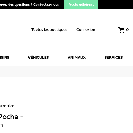
avez des questions ?
Contactez-nous
Accès adhérent
shopping_cart
Toutes les boutiques
Connexion
0
ISIRS
VÉHICULES
ANIMAUX
SERVICES
stratrice
Poche -
n