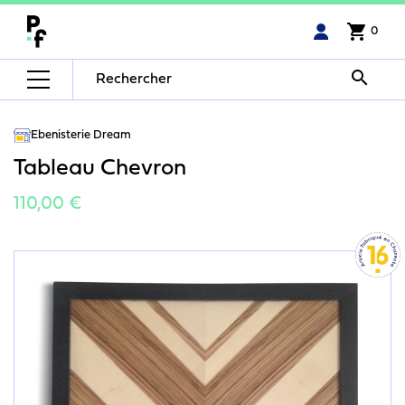
shopping_cart
0

Ebenisterie Dream
Tableau Chevron
110,00 €