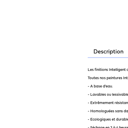
Description
Les finitions Intelligen
Toutes nos peintures Inte
- A base d'eau.
- Lavables ou lessivabl
- Extrêmement résistan
- Homologuées sans dan
- Ecologiques et durab
- Séchage en 2 à 4 heur