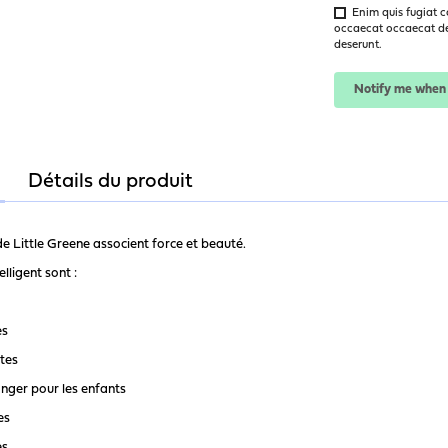
Enim quis fugiat c
occaecat occaecat des
deserunt.
Notify me when 
Détails du produit
t de Little Greene associent force et beauté.
lligent sont :
es
tes
ger pour les enfants
les
es