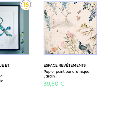
E ET
ESPACE REVÊTEMENTS
Papier peint panoramique
e"
Jardin...
le
39,50 €