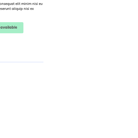
onsequat elit minim nisi eu
erunt aliquip nisi ex
available