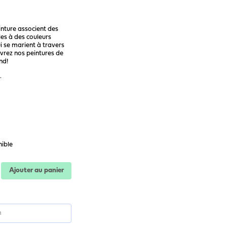
inture associent des
les à des couleurs
 se marient à travers
vrez nos peintures de
nd!
.
nible
Ajouter au panier