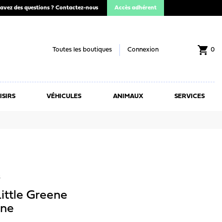
avez des questions ?
Contactez-nous
Accès adhérent
shopping_cart
Toutes les boutiques
Connexion
0
ISIRS
VÉHICULES
ANIMAUX
SERVICES
s
ittle Greene
ne