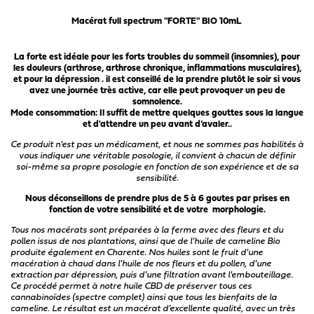
Macérat full spectrum "FORTE" BIO 10mL
La forte est idéale pour les forts troubles du sommeil (insomnies), pour
les douleurs (arthrose, arthrose chronique, inflammations musculaires),
et pour la dépression . il est conseillé de la prendre plutôt le soir si vous
avez une journée très active, car elle peut provoquer un peu de
somnolence.
Mode consommation: Il suffit de mettre quelques gouttes sous la langue
et d'attendre un peu avant d’avaler..
Ce produit n'est pas un médicament, et nous ne sommes pas habilités à
vous indiquer une véritable posologie, il convient à chacun de définir
soi-même sa propre posologie en fonction de son expérience et de sa
sensibilité.
Nous déconseillons de prendre plus de 5 à 6 goutes par prises en
fonction de votre sensibilité et de votre morphologie.
Tous nos macérats sont préparées à la ferme avec des fleurs et du
pollen issus de nos plantations, ainsi que de l'huile de cameline Bio
produite également en Charente. Nos huiles sont le fruit d'une
macération à chaud dans l'huile de nos fleurs et du pollen, d'une
extraction par dépression, puis d'une filtration avant l'embouteillage.
Ce procédé permet à notre huile CBD de préserver tous ces
cannabinoïdes (spectre complet) ainsi que tous les bienfaits de la
cameline. Le résultat est un macérat d'excellente qualité, avec un très