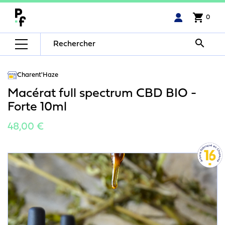
shopping_cart
0

Charent'Haze
Macérat full spectrum CBD BIO -
Forte 10ml
48,00 €