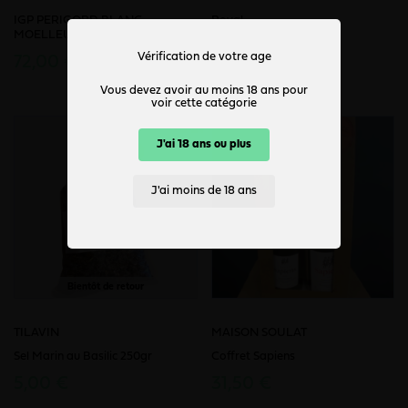
IGP PERIGORD BLANC
Royal
MOELLEUX THENOUX
105,50 €
Vérification de votre age
72,00 €
Vous devez avoir au moins 18 ans pour
voir cette catégorie
J'ai 18 ans ou plus
J'ai moins de 18 ans
Bientôt de retour
TILAVIN
MAISON SOULAT
Sel Marin au Basilic 250gr
Coffret Sapiens
5,00 €
31,50 €