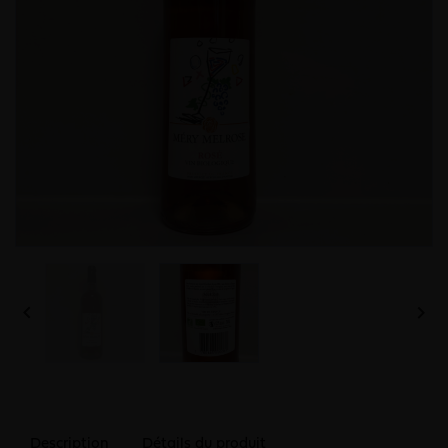


Description
Détails du produit