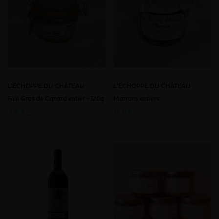
L'ÉCHOPPE DU CHÂTEAU
L'ÉCHOPPE DU CHÂTEAU
Foie Gras de Canard entier - 120g
Marrons entiers
23,50 €
8,55 €