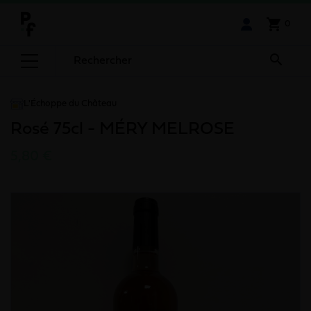
shopping_cart
0

L'Échoppe du Château
Rosé 75cl - MÉRY MELROSE
5,80 €