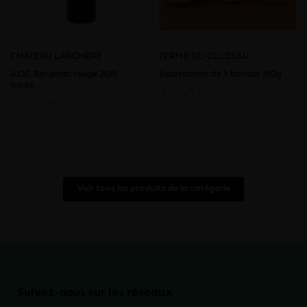
CHÂTEAU LARCHÈRE
FERME DU CLUZEAU
A.O.C Bergerac rouge 2015
Assortiment de 5 bocaux 190g
cuvée...
32,00 €
13,00 €
Voir tous les produits de la catégorie
Suivez-nous sur les réseaux