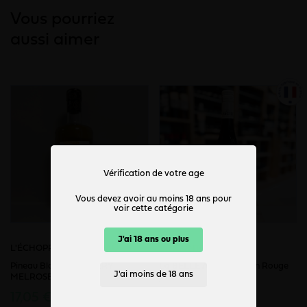
Vous pourriez
aussi aimer
Vérification de votre age
Vous devez avoir au moins 18 ans pour
voir cette catégorie
Bientôt de retour
J'ai 18 ans ou plus
L'ÉCHOPPE DU CHÂTEAU
L’INCONTOURNABLE
Pineau Blanc 75cl - MÉRY
La BELLE ANGÈLE - Vin Rouge
J'ai moins de 18 ans
MELROSE
/...
17,05 €
8,00 €