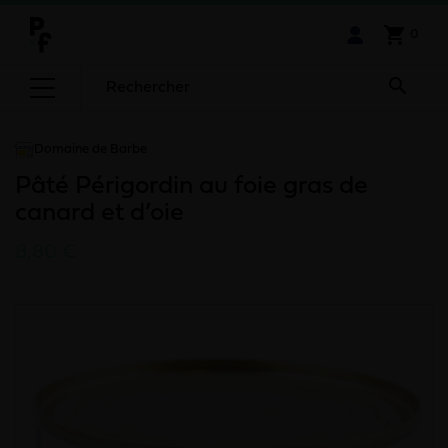
shopping_cart
0

Domaine de Barbe
Pâté Périgordin au foie gras de
canard et d’oie
8,80 €