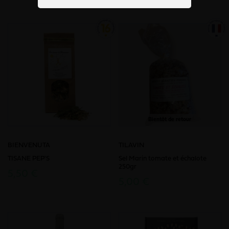
Bientôt de retour
BIENVENUTA
TILAVIN
TISANE PEP'S
Sel Marin tomate et échalote
250gr
5,50 €
5,00 €