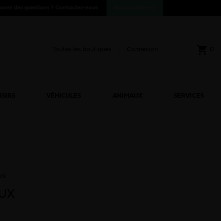
avez des questions ?
Contactez-nous
Accès adhérent
shopping_cart
Toutes les boutiques
Connexion
0
ISIRS
VÉHICULES
ANIMAUX
SERVICES
ack
UX