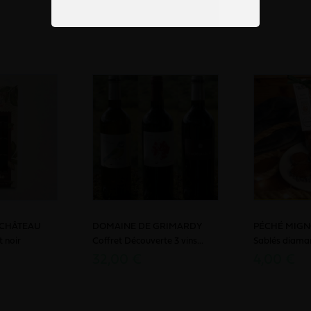
 CHÂTEAU
DOMAINE DE GRIMARDY
PÉCHÉ MIG
t noir
Coffret Découverte 3 vins...
Sablés diama
32,00 €
4,00 €