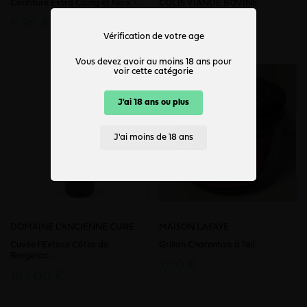
Confiture Extra Coing et Noix -...
COLIS VIANDE BOVINE
6,95 €
73,00 €
Vérification de votre age
Vous devez avoir au moins 18 ans pour
voir cette catégorie
J'ai 18 ans ou plus
J'ai moins de 18 ans
DOMAINE L’ANCIENNE CURE
MAISON LAFAYE
Cuvée l’Extase Côtes de
Grillon Charentais à l'ail...
Bergerac...
7,00 €
162,00 €