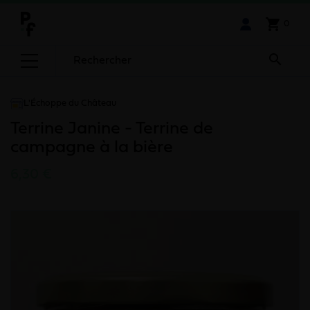
shopping_cart
0

L'Échoppe du Château
Terrine Janine - Terrine de
campagne à la bière
6,30 €