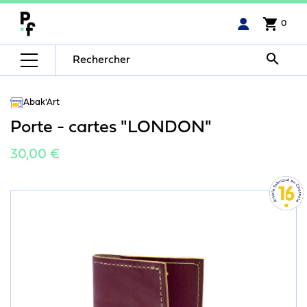
shopping_cart
0

Abak'Art
Porte - cartes "LONDON"
30,00 €