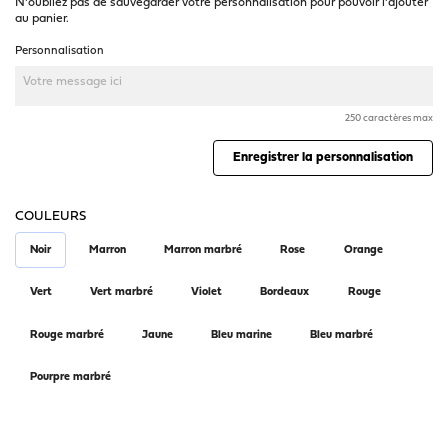
N'oubliez pas de sauvegarder votre personnalisation pour pouvoir l'ajouter
au panier.
Personnalisation
250 caractères max
Enregistrer la personnalisation
COULEURS
Noir
Marron
Marron marbré
Rose
Orange
Vert
Vert marbré
Violet
Bordeaux
Rouge
Rouge marbré
Jaune
Bleu marine
Bleu marbré
Pourpre marbré