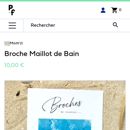
shopping_cart
0

Mom'zl
Broche Maillot de Bain
10,00 €