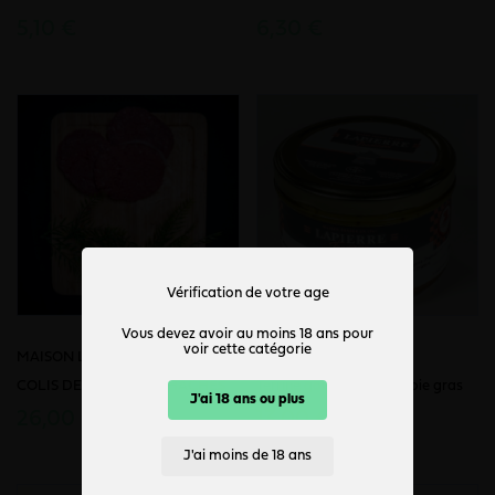
5,10 €
6,30 €
Vérification de votre age
Vous devez avoir au moins 18 ans pour
voir cette catégorie
MAISON LAFAYE
LAPIERRE TRADITION
COLIS DE 10 STEACKS HACHES
Terrine gourmande au foie gras
J'ai 18 ans ou plus
26,00 €
13,00 €
J'ai moins de 18 ans