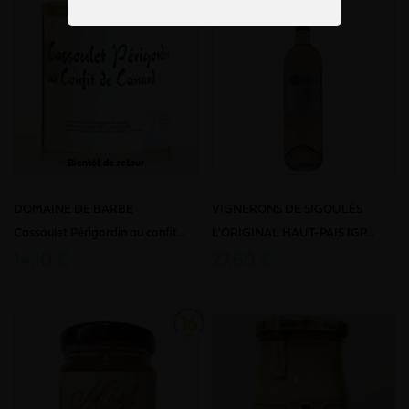
Bientôt de retour
DOMAINE DE BARBE
VIGNERONS DE SIGOULÈS
Cassoulet Périgordin au confit...
L'ORIGINAL HAUT-PAIS IGP...
14,10 €
27,60 €