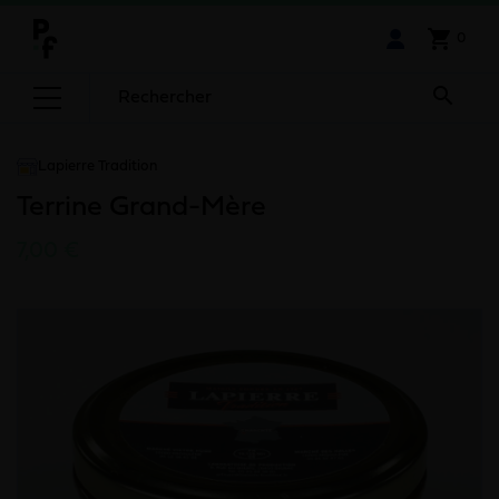
shopping_cart
0

Lapierre Tradition
Terrine Grand-Mère
7,00 €