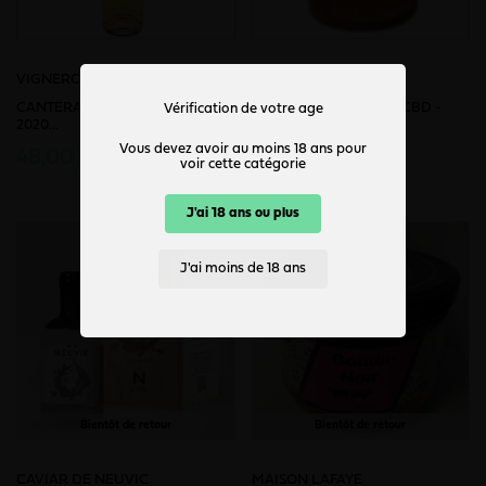
VIGNERONS DE SIGOULÈS
CHARENT'HAZE
CANTERA A.O.C SAUSSIGNAC
Miel Infusé au Chanvre CBD -
Vérification de votre age
2020...
BIO...
Vous devez avoir au moins 18 ans pour
48,00 €
17,00 €
voir cette catégorie
J'ai 18 ans ou plus
J'ai moins de 18 ans
Bientôt de retour
Bientôt de retour
CAVIAR DE NEUVIC
MAISON LAFAYE