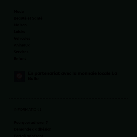
Mode
Beauté et Santé
Maison
Loisirs
Véhicules
Animaux
Services
Enfant
En partenariat avec la monnaie locale La
Bulle
INFORMATIONS
Pourquoi adhérer ?
Demande d’adhésion
Portail adhérent