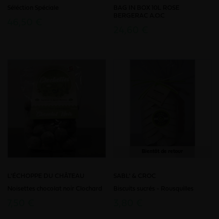
Séléction Spéciale
BAG IN BOX 10L ROSE
BERGERAC A.O.C
46,50 €
24,60 €
Bientôt de retour
L'ÉCHOPPE DU CHÂTEAU
SABL' & CROC
Noisettes chocolat noir Clochard
Biscuits sucrés - Rousquilles
7,50 €
3,80 €