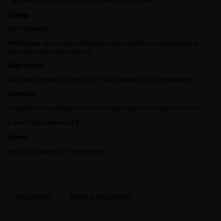
"
un délicat pétillant qui vous palpitera les papilles
"
Cépage :
100% Sémillon
Vinification :
issu d'une vinification simple (méthode ancestrale) et
naturelle (sans soufre ajouté).
Dégustation :
Vous découvrirez sa clarté, son fruité intense et sa fine pétillance.
Comment :
A l'apéritif ou au dessert il ouvre ou prolonge une occasion festive.
A servir frais entre 6 et 8°c.
Quand :
Peut se déguster dès maintenant.
Description
Détails du produit