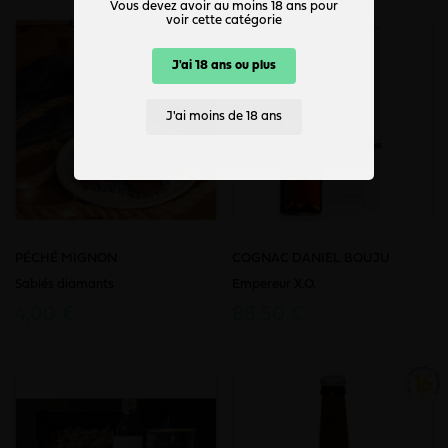
Vous devez avoir au moins 18 ans pour
voir cette catégorie
J'ai 18 ans ou plus
J'ai moins de 18 ans
PÉCHÉ MIGNON
COGNAC DANIEL BOUJU
Sablés diamants
Empereur X.O.
4,00 €
88,50 €