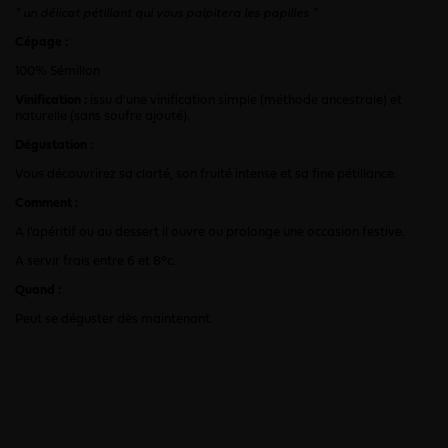
"
un délicat pétillant qui vous palpitera les papilles
"
Cépage :
100% Sémillon
Vinification :
issu d'une vinification simple (méthode ancestrale) et
naturelle (sans soufre ajouté).
Dégustation :
Vous découvrirez sa clarté, son fruité intense et sa fine pétillance.
Comment :
A l'apéritif ou au dessert il ouvre ou prolonge une occasion festive.
A servir frais entre 6 et 8°c.
Quand :
Peut se déguster dès maintenant.