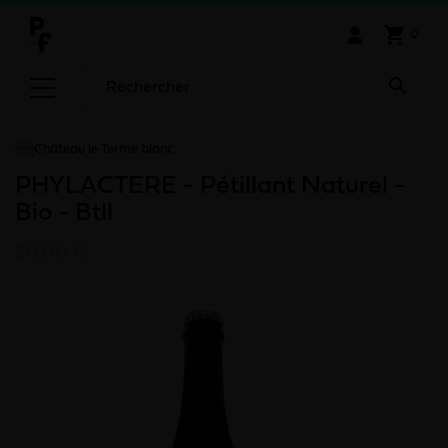
shopping_cart
0

Château le Terme blanc
PHYLACTERE - Pétillant Naturel -
Bio - Btll
30,00 €