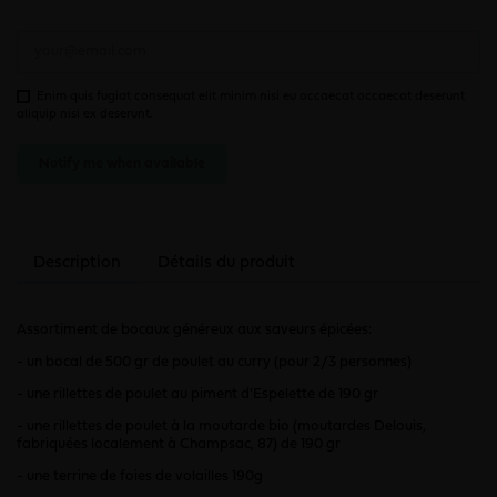
Enim quis fugiat consequat elit minim nisi eu occaecat occaecat deserunt
aliquip nisi ex deserunt.
Notify me when available
Description
Détails du produit
Assortiment de bocaux généreux aux saveurs épicées:
- un bocal de 500 gr de poulet au curry (pour 2/3 personnes)
- une rillettes de poulet au piment d'Espelette de 190 gr
- une rillettes de poulet à la moutarde bio (moutardes Delouis,
fabriquées localement à Champsac, 87) de 190 gr
- une terrine de foies de volailles 190g