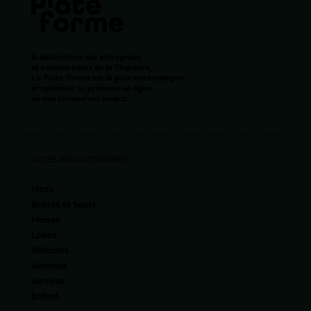
À destination des entreprises
et commerçants de la Charente,
La Plate-Forme est là pour accompagner
et optimiser la présence en ligne
de nos commerces locaux.
ACCÈS PAR CATÉGORIES
Mode
Beauté et Santé
Maison
Loisirs
Véhicules
Animaux
Services
Enfant