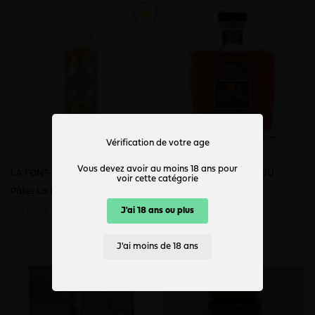
Vérification de votre age
Vous devez avoir au moins 18 ans pour
LA FONT-GARNIER
COGNAC DANIEL BOUJU
voir cette catégorie
Pâtes La Petite Reine Nature
Carafe Jens XO Grande
Champagne
J'ai 18 ans ou plus
2,00 €
118,00 €
J'ai moins de 18 ans