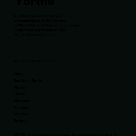
À destination des entreprises
et commerçants de la Charente,
La Plate-Forme est là pour accompagner
et optimiser la présence en ligne
de nos commerces locaux.
ACCÈS PAR CATÉGORIES
Mode
Beauté et Santé
Maison
Loisirs
Véhicules
Animaux
Services
Enfant
En partenariat avec la monnaie locale La