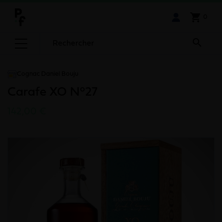
shopping_cart
0

Cognac Daniel Bouju
Carafe XO N°27
142,00 €