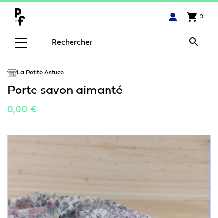
shopping_cart
0

La Petite Astuce
Porte savon aimanté
8,00 €