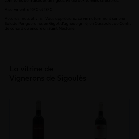
confitures de fraises et de figues. Finale aux tannins structurés.
A servir entre 16°C et 18°C
Accords mets et vins : Vous apprécierez ce vin notamment sur une
Salade Périgourdine, un Gigot d’agneau grillé, un Cassoulet au Confit
de canard ou encore un Saint Nectaire.
La vitrine de
Vignerons de Sigoulès