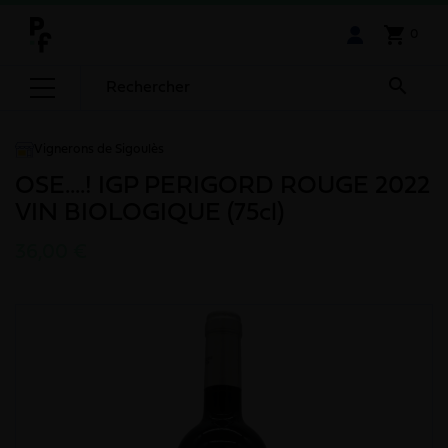
shopping_cart
0

Vignerons de Sigoulès
OSE....! IGP PERIGORD ROUGE 2022
VIN BIOLOGIQUE (75cl)
36,00 €