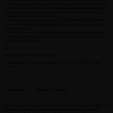
Certains de nos vignerons ont fait le choix de conduire leurs vignes
selon les principes de l’agriculture biologique. En effet, ils n’utilisent ni
pesticides, ni engrais chimiques. Sur les coteaux argilo calcaires du
sud de Bergerac, nous laissons s’exprimer seulement la vigne, la
nature et le travail du viticulteur.
Assemblage subtil des cépages : Syrah, Merlot, Cabernet Franc,
Cabernet Sauvignon issus de parcelles sélectionnées dans le secteur
du Sud Périgord.
Macération et fermentation thermo régulées pour conserver la
totalité des arômes et la structure du vin. Elevage en cuves inox
pendant plusieurs mois.
14°
Vendu par cartons de 6 bouteilles
Le producteur se réserve le droit de remplacer le millésime s'il est
épuisé.
Description
Détails du produit
Découvrez un vin franc, structuré, avec une robe rouge grenat et un nez
chaleureux fruits noirs. Une bouche marquée par des arômes de