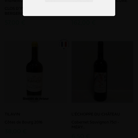
VIGNERONS DE SIGOULÈS
DOMAINE L’ANCIENNE CURE
CLOS D'YVIGNE A.O.C
Cuvée l’Extase Côtes de
BERGERAC...
Bergerac...
57,00 €
162,00 €
Bientôt de retour
TILAVIN
L'ÉCHOPPE DU CHÂTEAU
Côtes de Bourg 2016
Cabernet Sauvignon 75cl -
MÉRY...
38,00 €
6,50 €