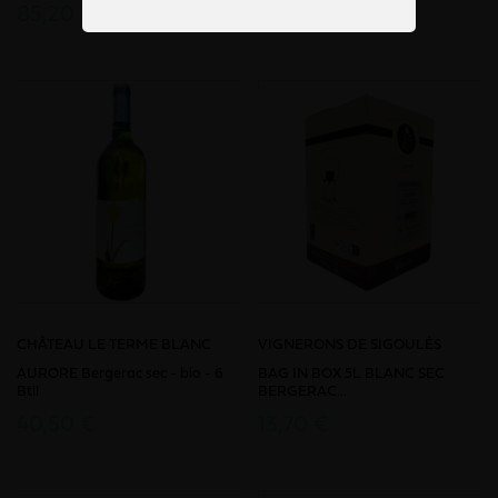
85,20 €
40,00 €
CHÂTEAU LE TERME BLANC
VIGNERONS DE SIGOULÈS
AURORE Bergerac sec - bio - 6
BAG IN BOX 5L BLANC SEC
Btll
BERGERAC...
40,50 €
13,70 €