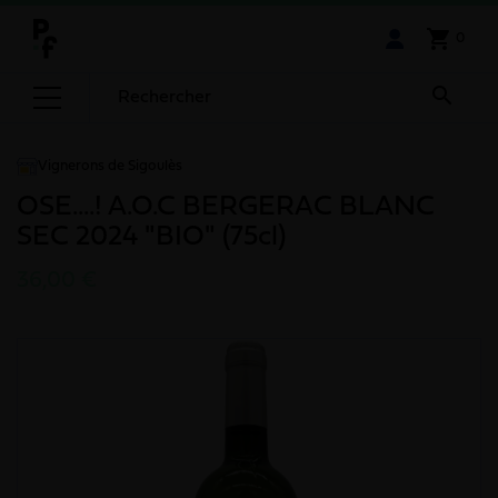
shopping_cart
0

Vignerons de Sigoulès
OSE....! A.O.C BERGERAC BLANC
SEC 2024 "BIO" (75cl)
36,00 €