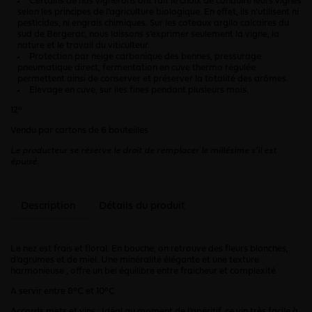
Certains de nos vignerons ont fait le choix de conduire leurs vignes
selon les principes de l’agriculture biologique. En effet, ils n’utilisent ni
pesticides, ni engrais chimiques. Sur les coteaux argilo calcaires du
sud de Bergerac, nous laissons s’exprimer seulement la vigne, la
nature et le travail du viticulteur.
Protection par neige carbonique des bennes, pressurage
pneumatique
direct, fermentation en cuve thermo régulée
permettent ainsi de conserver et préserver la totalité des arômes.
Elevage en cuve, sur lies fines pendant plusieurs mois.
12°
Vendu par cartons de 6 bouteilles
Le producteur se réserve le droit de remplacer le millésime s'il est
épuisé.
Description
Détails du produit
Le nez est frais et floral. En bouche, on retrouve des fleurs blanches,
d’agrumes et de miel. Une minéralité élégante et une texture
harmonieuse , offre un bel équilibre entre fraicheur et complexité.
A servir entre 8°C et 10°C
Accords mets et vins :
Idéal au moment de l’apéritif, ce vin très facile à