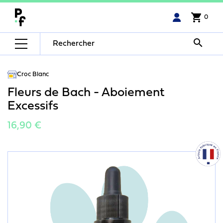
shopping_cart
0

Croc Blanc
Fleurs de Bach - Aboiement
Excessifs
16,90 €