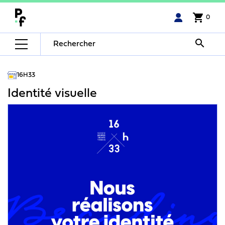
shopping_cart
0

16H33
Identité visuelle