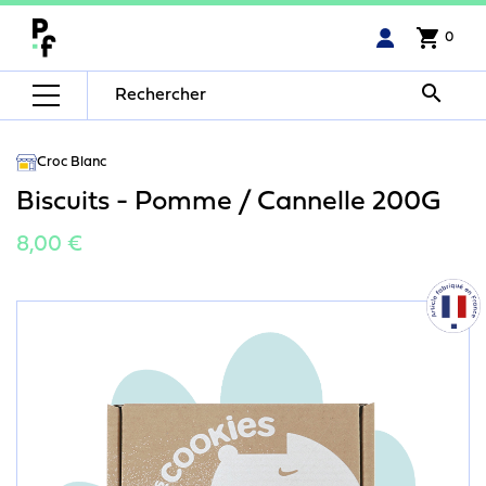
shopping_cart
0

Croc Blanc
Biscuits - Pomme / Cannelle 200G
8,00 €