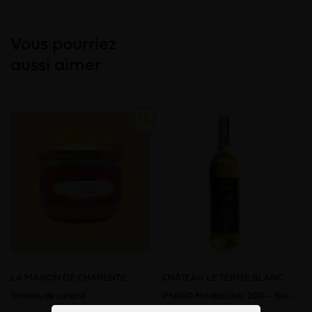
Vous pourriez
aussi aimer
LA MAISON DE CHARENTE
CHÂTEAU LE TERME BLANC
Grillons de canard
IMAGO Monbazillac 2017 – Bio -...