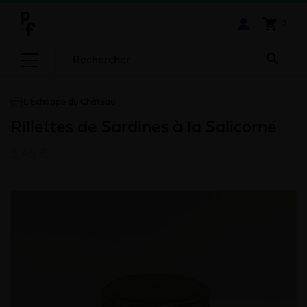
shopping_cart
0

L'Échoppe du Château
Rillettes de Sardines à la Salicorne
3,45 €