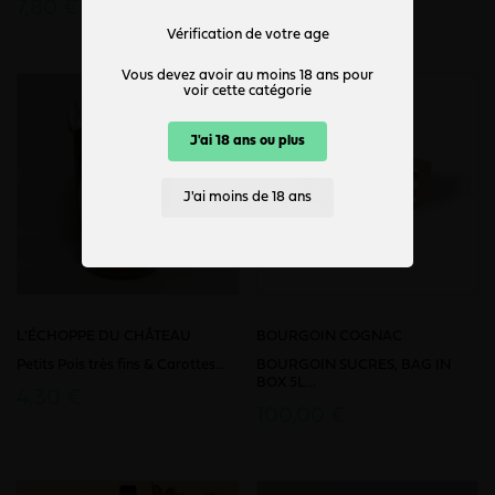
7,80 €
78,00 €
Vérification de votre age
Vous devez avoir au moins 18 ans pour
voir cette catégorie
J'ai 18 ans ou plus
J'ai moins de 18 ans
L'ÉCHOPPE DU CHÂTEAU
BOURGOIN COGNAC
Petits Pois très fins & Carottes...
BOURGOIN SUCRES, BAG IN
BOX 5L...
4,30 €
100,00 €