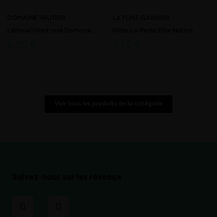
DOMAINE PAUTIER
LA FONT-GARNIER
L'émous'tillant rosé Domaine...
Pâtes La Petite Elise Nature
6,00 €
2,50 €
Voir tous les produits de la catégorie
Suivez-nous sur les réseaux