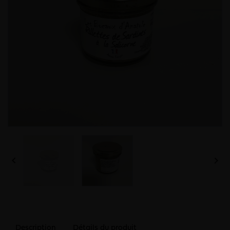


Description
Détails du produit